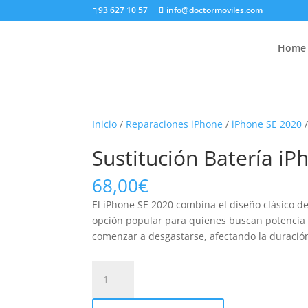
93 627 10 57
info@doctormoviles.com
Home
Inicio
/
Reparaciones iPhone
/
iPhone SE 2020
/
Sustitución Batería i
68,00
€
El iPhone SE 2020 combina el diseño clásico d
opción popular para quienes buscan potencia 
comenzar a desgastarse, afectando la duración 
Sustitución
Batería
iPhone