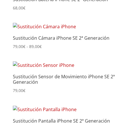
68,00
€
Sustitución Cámara iPhone SE 2ª Generación
Rango
79,00
€
-
89,00
€
de
precios:
desde
79,00€
Sustitución Sensor de Movimiento iPhone SE 2ª
hasta
Generación
89,00€
79,00
€
Sustitución Pantalla iPhone SE 2ª Generación