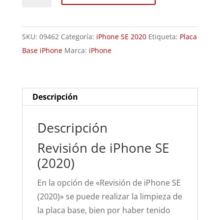
de
iPhone
SE
SKU:
09462
Categoría:
iPhone SE 2020
Etiqueta:
Placa
(2020)
Base iPhone
Marca:
iPhone
cantidad
Descripción
Descripción
Revisión de iPhone SE
(2020)
En la opción de «Revisión de iPhone SE
(2020)» se puede realizar la limpieza de
la placa base, bien por haber tenido