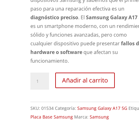
dispositivos Samsung y sabemos que el prime
paso para una reparación efectiva es un
diagnóstico preciso
. El
Samsung Galaxy A17
es un smartphone moderno, con un rendimie
sólido y funciones avanzadas, pero como
cualquier dispositivo puede presentar
fallos 
hardware o software
que afectan su
funcionamiento.
Revisión
Añadir al carrito
Samsung
Galaxy
A17
SKU:
01534
Categoría:
Samsung Galaxy A17 5G
Etiqu
5G
Placa Base Samsung
Marca:
Samsung
cantidad