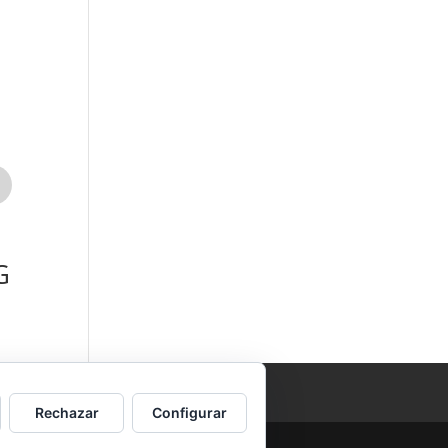
Sustitución
Pantalla
Samsung
G
Galaxy A17 5G
99,00
€
Rechazar
Configurar