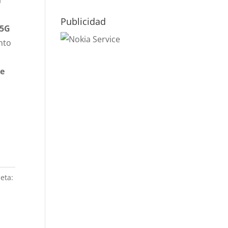
r
Publicidad
 5G
nto
de
eta: