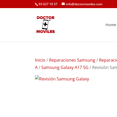
93 627 10 57
info@doctormoviles.com
Home
Inicio
/
Reparaciones Samsung
/
Reparaci
A
/
Samsung Galaxy A17 5G
/ Revisión Sa