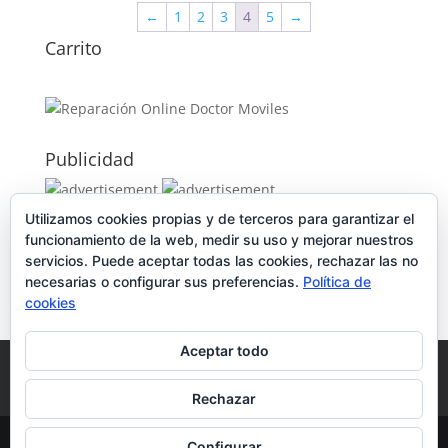
←
1
2
3
4
5
→
Carrito
Publicidad
Utilizamos cookies propias y de terceros para garantizar el
Publicidad
funcionamiento de la web, medir su uso y mejorar nuestros
servicios. Puede aceptar todas las cookies, rechazar las no
necesarias o configurar sus preferencias.
Política de
cookies
Aceptar todo
Política de Cookies
Condiciones y Privacidad
Contacto
Tienda
Carrito
Mi cuenta
Rechazar
© DoctorMoviles.com | Sitio Construido por
Configurar