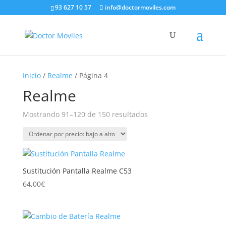
93 627 10 57
info@doctormoviles.com
Inicio
/
Realme
/ Página 4
Realme
Ordenado
Mostrando 91–120 de 150 resultados
por
precio:
bajo
a
Sustitución Pantalla Realme C53
alto
64,00
€