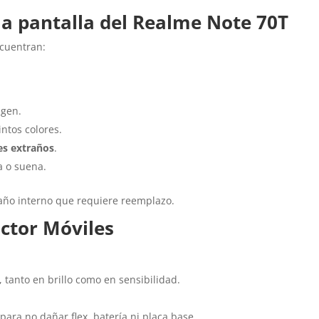
la pantalla del Realme Note 70T
ncuentran:
agen.
intos colores.
res extraños
.
a o suena.
año interno que requiere reemplazo.
ctor Móviles
, tanto en brillo como en sensibilidad.
ara no dañar flex, batería ni placa base.