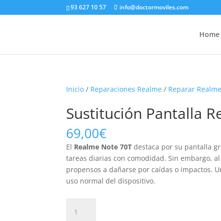
93 627 10 57
info@doctormoviles.com
Home
Inicio
/
Reparaciones Realme
/
Reparar Realme
Sustitución Pantalla 
69,00
€
El
Realme Note 70T
destaca por su pantalla gr
tareas diarias con comodidad. Sin embargo, a
propensos a dañarse por caídas o impactos. Una
uso normal del dispositivo.
Sustitución
Pantalla