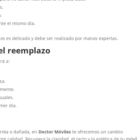
s.
n.
te el mismo día.
s es delicado y debe ser realizado por manos expertas.
el reemplazo
rá a:
sa.
amente.
suales.
mer día.
 rota o dañada, en
Doctor Móviles
te ofrecemos un cambio
te calidad. Recupera la claridad, el tacto y la estética de tu móvil