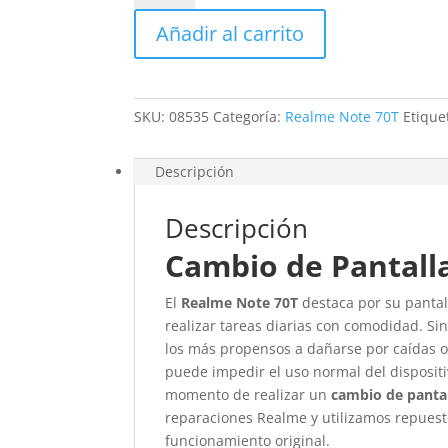
Realme
Añadir al carrito
Note
70T
cantidad
SKU:
08535
Categoría:
Realme Note 70T
Etique
Descripción
Descripción
Cambio de Pantall
El
Realme Note 70T
destaca por su pantall
realizar tareas diarias con comodidad. S
los más propensos a dañarse por caídas o 
puede impedir el uso normal del dispositiv
momento de realizar un
cambio de pantal
reparaciones Realme y utilizamos repuesto
funcionamiento original.