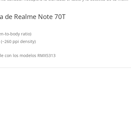
lla de Realme Note 70T
n-to-body ratio)
o (~260 ppi density)
ble con los modelos RMX5313