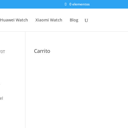
0 elementos
Huawei Watch
Xiaomi Watch
Blog
Carrito
70T
r
el