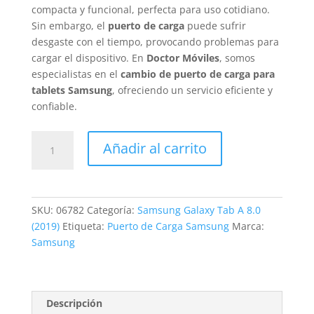
compacta y funcional, perfecta para uso cotidiano.
Sin embargo, el
puerto de carga
puede sufrir
desgaste con el tiempo, provocando problemas para
cargar el dispositivo. En
Doctor Móviles
, somos
especialistas en el
cambio de puerto de carga para
tablets Samsung
, ofreciendo un servicio eficiente y
confiable.
Cambio
Añadir al carrito
Conector
Carga
Samsung
Galaxy
SKU:
06782
Categoría:
Samsung Galaxy Tab A 8.0
Tab
(2019)
Etiqueta:
Puerto de Carga Samsung
Marca:
A
Samsung
8.0
(2019)
cantidad
Descripción