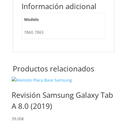
Información adicional
Modelo
T860, T865
Productos relacionados
Revisión Samsung Galaxy Tab
Su
A 8.0 (2019)
Ga
39,00
€
89,0