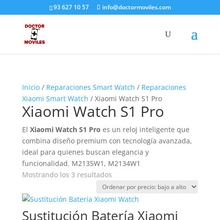
93 627 10 57
info@doctormoviles.com
Inicio
/
Reparaciones Smart Watch
/
Reparaciones
Xiaomi Smart Watch
/ Xiaomi Watch S1 Pro
Xiaomi Watch S1 Pro
El
Xiaomi Watch S1 Pro
es un reloj inteligente que
combina diseño premium con tecnología avanzada,
ideal para quienes buscan elegancia y
funcionalidad. M2135W1, M2134W1
Ordenado
Mostrando los 3 resultados
por
precio:
bajo
Sustitución Batería Xiaomi
a