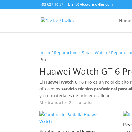
93 627 10 57
info@doctormoviles.com
Home
Inicio
/
Reparaciones Smart Watch
/
Reparacio
Pro
Huawei Watch GT 6 Pr
El
Huawei Watch GT 6 Pro
es un reloj de alto
ofrecemos
servicio técnico profesional para 
y con materiales de primera calidad.
Ordenado
Mostrando los 2 resultados
por
precio:
bajo
Revi
a
Sustitución pantalla Huawei