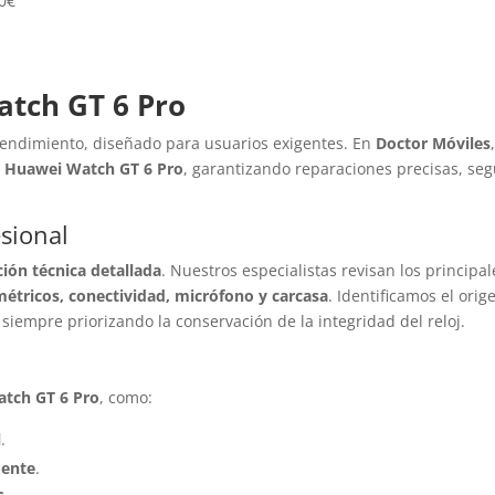
0
€
tch GT 6 Pro
 rendimiento, diseñado para usuarios exigentes. En
Doctor Móviles
el Huawei Watch GT 6 Pro
, garantizando reparaciones precisas, se
sional
ción técnica detallada
. Nuestros especialistas revisan los principal
métricos, conectividad, micrófono y carcasa
. Identificamos el orig
, siempre priorizando la conservación de la integridad del reloj.
tch GT 6 Pro
, como:
l
.
mente
.