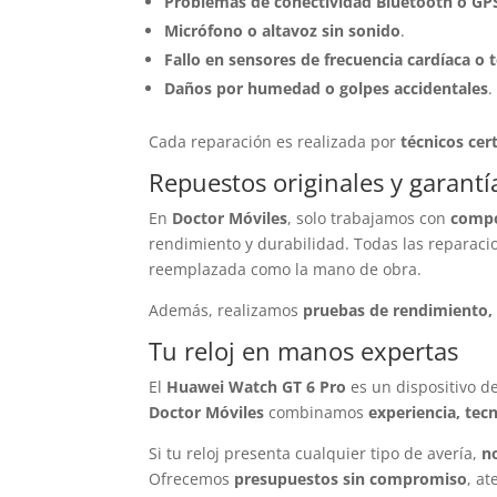
Problemas de conectividad Bluetooth o GP
Micrófono o altavoz sin sonido
.
Fallo en sensores de frecuencia cardíaca o
Daños por humedad o golpes accidentales
.
Cada reparación es realizada por
técnicos cer
Repuestos originales y garantía
En
Doctor Móviles
, solo trabajamos con
compo
rendimiento y durabilidad. Todas las reparac
reemplazada como la mano de obra.
Además, realizamos
pruebas de rendimiento, 
Tu reloj en manos expertas
El
Huawei Watch GT 6 Pro
es un dispositivo de
Doctor Móviles
combinamos
experiencia, te
Si tu reloj presenta cualquier tipo de avería,
n
Ofrecemos
presupuestos sin compromiso
, a