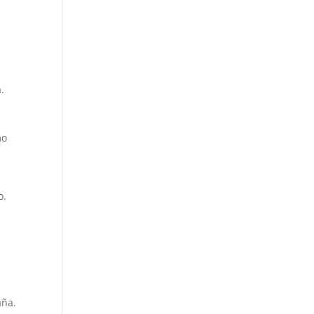
.
mo
o.
aña.