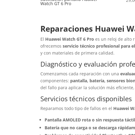
29,0
Watch GT 6 Pro
alto
Reparaciones Huawei Wa
El
Huawei Watch GT 6 Pro
es un reloj de alto
ofrecemos
servicio técnico profesional para 
y con materiales de primera calidad.
Diagnóstico y evaluación profe
Comenzamos cada reparación con una
evalua
componentes:
pantalla, batería, sensores bio
del fallo para aplicar la solución más eficiente
Servicios técnicos disponibles
Reparamos todo tipo de fallos en el
Huawei Wa
Pantalla AMOLED rota o sin respuesta tácti
Batería que no carga o se descarga rápida