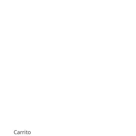
59,00
€
Sustitución Antena iPhone
16 Pro Max
Rango
59,00
€
-
64,00
€
Carrito
de