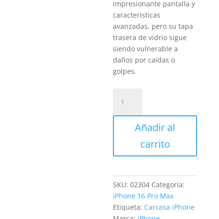
impresionante pantalla y
características
avanzadas, pero su tapa
trasera de vidrio sigue
siendo vulnerable a
daños por caídas o
golpes.
Sustitución
Tapa
Trasera
Añadir al
iPhone
16
carrito
Pro
Max
cantidad
SKU:
02304
Categoría:
iPhone 16 Pro Max
Etiqueta:
Carcasa iPhone
Marca:
iPhone