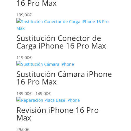
16 Pro Max
189,00€
hasta
139,00
€
399,00€
Sustitución Conector de
Carga iPhone 16 Pro Max
119,00
€
Sustitución Cámara iPhone
16 Pro Max
Rango
139,00
€
-
149,00
€
de
precios:
Revisión iPhone 16 Pro
desde
Max
139,00€
hasta
29,00
€