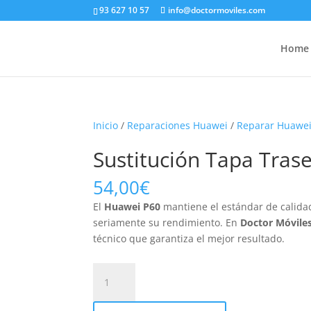
93 627 10 57
info@doctormoviles.com
Home
Inicio
/
Reparaciones Huawei
/
Reparar Huawei
Sustitución Tapa Tras
54,00
€
El
Huawei P60
mantiene el estándar de calidad
seriamente su rendimiento. En
Doctor Móvile
técnico que garantiza el mejor resultado.
Sustitución
Tapa
Trasera