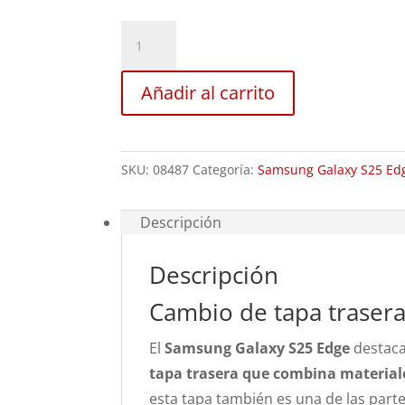
Sustitución
Tapa
Batería
Añadir al carrito
Samsung
Galaxy
S25
SKU:
08487
Categoría:
Samsung Galaxy S25 Ed
Edge
cantidad
Descripción
Descripción
Cambio de tapa traser
El
Samsung Galaxy S25 Edge
destaca
tapa trasera que combina materiale
esta tapa también es una de las part