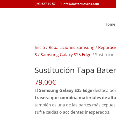
93 627 10 57
info@doctormoviles.com
Home
Inicio
/
Reparaciones Samsung
/
Reparaci
S
/
Samsung Galaxy S25 Edge
/ Sustituci
Sustitución Tapa Bate
79,00
€
El
Samsung Galaxy S25 Edge
destaca por
trasera que combina materiales de alta
también es una de las partes más expuesta
sufre caídas o accidentes inesperados.