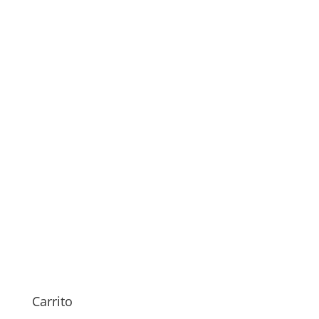
Cambio Conector Carga
Samsung Galaxy Tab A7
Lite (2021)
59,00
€
Carrito