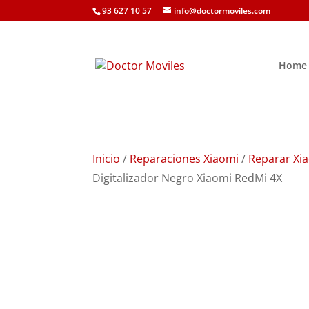
93 627 10 57
info@doctormoviles.com
Home
Inicio
/
Reparaciones Xiaomi
/
Reparar Xi
Digitalizador Negro Xiaomi RedMi 4X