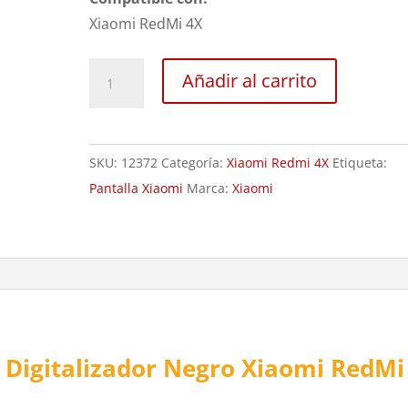
Xiaomi RedMi 4X
Sustitución
Añadir al carrito
Pantalla
y
Digitalizador
SKU:
12372
Categoría:
Xiaomi Redmi 4X
Etiqueta:
Negro
Pantalla Xiaomi
Marca:
Xiaomi
Xiaomi
RedMi
4X
cantidad
y Digitalizador Negro Xiaomi RedMi