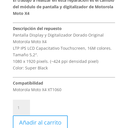
El trabajo a realizar en esta reparación es el cambio
del módulo de pantalla y digitalizador de Motorola
Moto X4
Descripción del repuesto
Pantalla Display y Digitalizador Dorado Original
Motorola Moto X4
LTP IPS LCD Capacitativo Touchscreen, 16M colores.
Tamaño 5,2″.
1080 x 1920 pixels. (~424 ppi densidad pixel)
Color: Super Black
Compatibilidad
Motorola Moto X4 XT1060
Sustitución
Pantalla
y
Añadir al carrito
Digitalizador