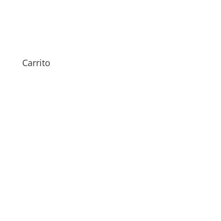
Reparación de Software
Motorola
49,00
€
Carrito