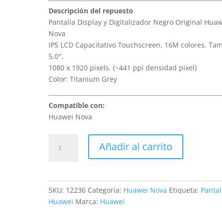
Descripción del repuesto
Pantalla Display y Digitalizador Negro Original Hua
Nova
IPS LCD Capacitativo Touchscreen, 16M colores. Ta
5,0″.
1080 x 1920 pixels. (~441 ppi densidad pixel)
Color: Titanium Grey
Compatible con:
Huawei Nova
Sustitución
Añadir al carrito
Pantalla
Huawei
Nova
cantidad
SKU:
12236
Categoría:
Huawei Nova
Etiqueta:
Pantal
Huawei
Marca:
Huawei