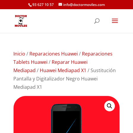
93 627 10 57
info@doctormoviles.com
Inicio
/
Reparaciones Huawei
/
Reparaciones
Tablets Huawei
/
Reparar Huawei
Mediapad
/
Huawei Mediapad X1
/ Sustitución
Pantalla y Digitalizador Negro Huawei
Mediapad X1