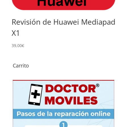
Revisión de Huawei Mediapad
Su
X1
Di
Me
39,00
€
109,
Carrito