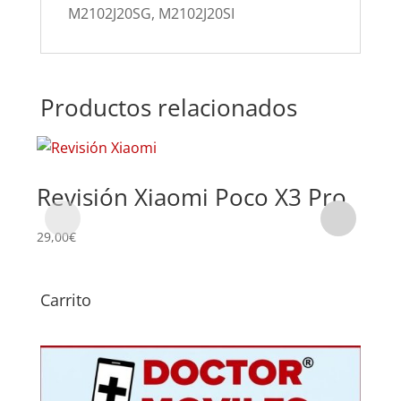
M2102J20SG, M2102J20SI
Productos relacionados
Revisión Xiaomi Poco X3 Pro
Su
Po
29,00
€
59,0
Carrito