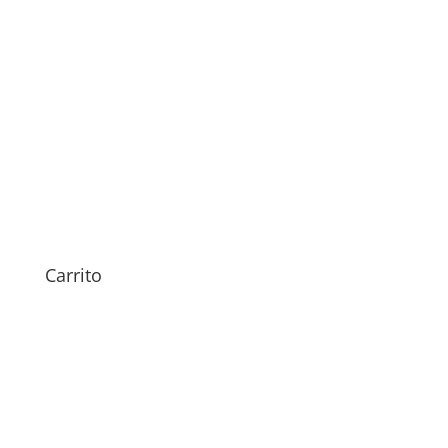
Sustitución Altavoz Xiaomi
Poco X3 Pro
49,00
€
Carrito