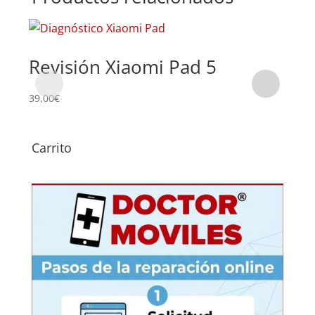
Revisión Xiaomi Pad 5
Su
Pa
39,00
€
68,0
Carrito