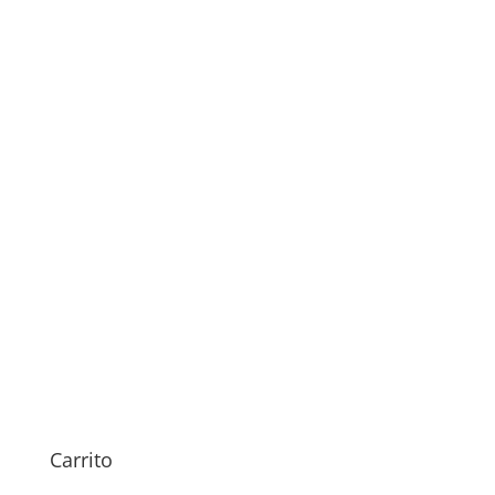
Sustitución Pantalla Xiaomi
Pad 5
119,00
€
Carrito