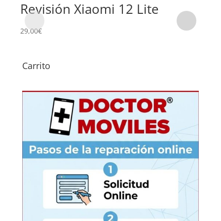
Revisión Xiaomi 12 Lite
Su
Li
29,00
€
59,0
Carrito