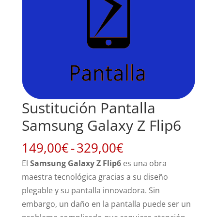
Sustitución Pantalla
Samsung Galaxy Z Flip6
Rango
149,00
€
-
329,00
€
de
El
Samsung Galaxy Z Flip6
es una obra
precios:
maestra tecnológica gracias a su diseño
desde
plegable y su pantalla innovadora. Sin
149,00€
embargo, un daño en la pantalla puede ser un
hasta