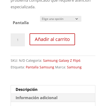
problema complicado que requiere atención
329,00€
especializada.
Pantalla
Sustitución
Añadir al carrito
Pantalla
Samsung
Galaxy
SKU:
N/D
Categoría:
Samsung Galaxy Z Flip6
Z
Etiqueta:
Pantalla Samsung
Marca:
Samsung
Flip6
cantidad
Descripción
Información adicional