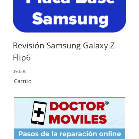
Revisión Samsung Galaxy Z
Su
Flip6
Sa
39,00
€
139,
Carrito