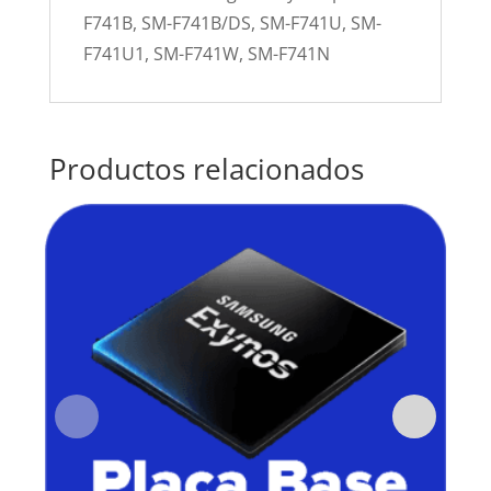
F741B, SM-F741B/DS, SM-F741U, SM-
F741U1, SM-F741W, SM-F741N
Productos relacionados