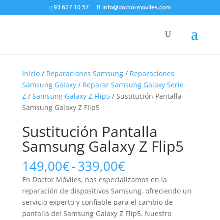
93 627 10 57
info@doctormoviles.com
Inicio
/
Reparaciones Samsung
/
Reparaciones
Samsung Galaxy
/
Reparar Samsung Galaxy Serie
Z
/
Samsung Galaxy Z Flip5
/ Sustitución Pantalla
Samsung Galaxy Z Flip5
Sustitución Pantalla
Samsung Galaxy Z Flip5
Rango
149,00
€
-
339,00
€
de
En Doctor Móviles, nos especializamos en la
precios:
reparación de dispositivos Samsung, ofreciendo un
desde
servicio experto y confiable para el cambio de
149,00€
pantalla del Samsung Galaxy Z Flip5. Nuestro