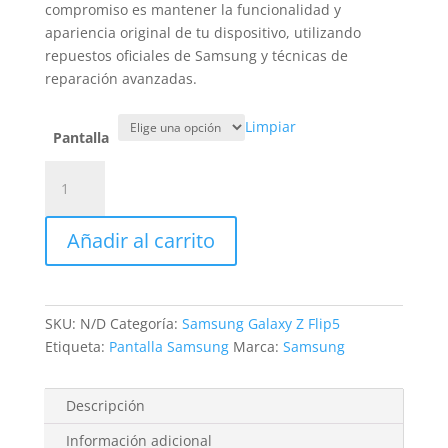
hasta
compromiso es mantener la funcionalidad y
339,00€
apariencia original de tu dispositivo, utilizando
repuestos oficiales de Samsung y técnicas de
reparación avanzadas.
Limpiar
Pantalla
Sustitución
Pantalla
Samsung
Añadir al carrito
Galaxy
Z
Flip5
cantidad
SKU:
N/D
Categoría:
Samsung Galaxy Z Flip5
Etiqueta:
Pantalla Samsung
Marca:
Samsung
Descripción
Información adicional