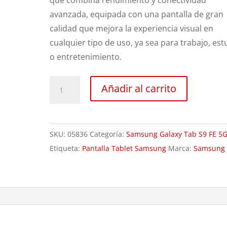
que combina rendimiento y conectividad
avanzada, equipada con una pantalla de gran
calidad que mejora la experiencia visual en
cualquier tipo de uso, ya sea para trabajo, est
o entretenimiento.
Sustitución
Añadir al carrito
Pantalla
Samsung
Galaxy
SKU:
05836
Categoría:
Samsung Galaxy Tab S9 FE 5
Tab
Etiqueta:
Pantalla Tablet Samsung
Marca:
Samsung
S9
FE
cantidad