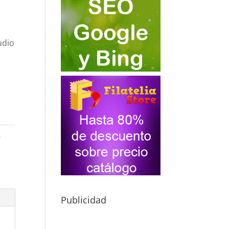
udio
G
Publicidad