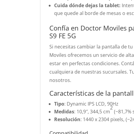
Cuida dónde dejas la tablet:
Intent
que quede al borde de mesas o escri
Confía en Doctor Moviles p
S9 FE 5G
Si necesitas cambiar la pantalla de 
Moviles ofrecemos un servicio de alta
estar en perfectas condiciones. Cont
cualquiera de nuestras sucursales. T
nosotros.
Características de la panta
Tipo
: Dynamic IPS LCD, 90Hz
2
Medidas
: 10,9″, 344,5 cm
(~81,7% s
Resolución
: 1440 x 2304 pixels, (~2
Compatibilidad