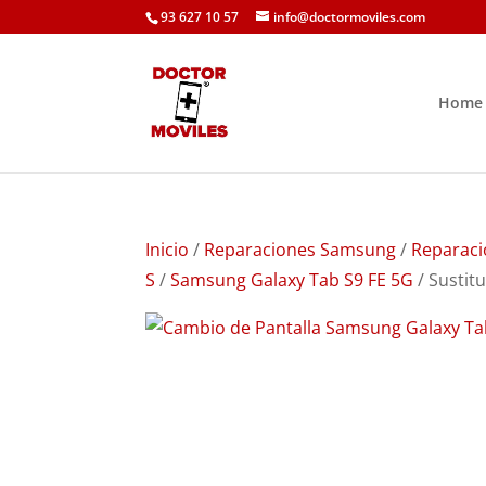
93 627 10 57
info@doctormoviles.com
Home
Inicio
/
Reparaciones Samsung
/
Reparaci
S
/
Samsung Galaxy Tab S9 FE 5G
/ Sustit