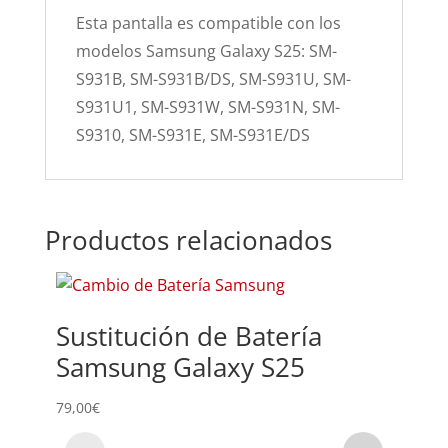
Esta pantalla es compatible con los
modelos Samsung Galaxy S25: SM-
S931B, SM-S931B/DS, SM-S931U, SM-
S931U1, SM-S931W, SM-S931N, SM-
S9310, SM-S931E, SM-S931E/DS
Productos relacionados
Sustitución de Batería
Rev
Samsung Galaxy S25
S25
79,00
€
29,00
€