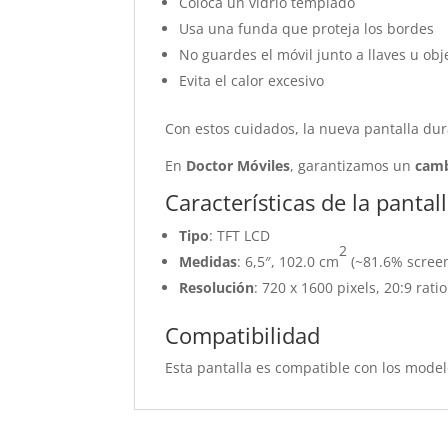
Coloca un vidrio templado
Usa una funda que proteja los bordes
No guardes el móvil junto a llaves u ob
Evita el calor excesivo
Con estos cuidados, la nueva pantalla d
En
Doctor Móviles
, garantizamos un
camb
Características de la pant
Tipo
: TFT LCD
2
Medidas
: 6,5″, 102.0 cm
(~81.6% screen
Resolución
: 720 x 1600 pixels, 20:9 rati
Compatibilidad
Esta pantalla es compatible con los mo