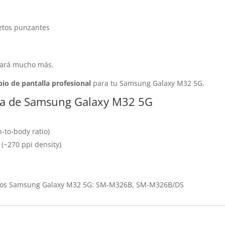
jetos punzantes
urará mucho más.
io de pantalla profesional
para tu Samsung Galaxy M32 5G.
alla de Samsung Galaxy M32 5G
-to-body ratio)
o (~270 ppi density)
delos Samsung Galaxy M32 5G: SM-M326B, SM-M326B/DS