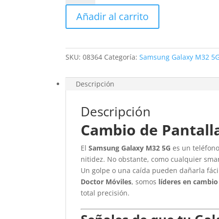
Samsung
Añadir al carrito
Galaxy
M32
5G
cantidad
SKU:
08364
Categoría:
Samsung Galaxy M32 5
Descripción
Descripción
Cambio de Pantall
El
Samsung Galaxy M32 5G
es un teléfon
nitidez. No obstante, como cualquier sma
Un golpe o una caída pueden dañarla fácil
Doctor Móviles
, somos
líderes en cambi
total precisión.