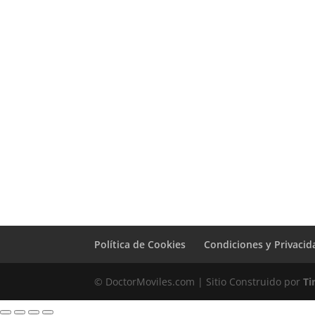
Revisión Samsung
Galaxy M32 5G
29,00
€
Sustitución
Batería Samsung
Galaxy M32 5G
Política de Cookies
Condiciones y Privacid
© DoctorMoviles.com | Sitio Construido por
Ti