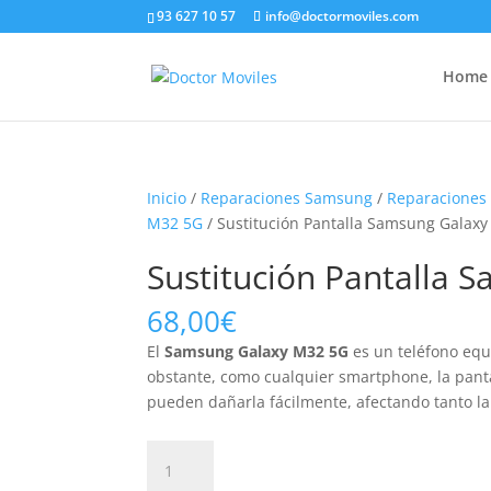
93 627 10 57
info@doctormoviles.com
Home
Inicio
/
Reparaciones Samsung
/
Reparaciones
M32 5G
/ Sustitución Pantalla Samsung Galax
Sustitución Pantalla
68,00
€
El
Samsung Galaxy M32 5G
es un teléfono equ
obstante, como cualquier smartphone, la pant
pueden dañarla fácilmente, afectando tanto la
Sustitución
Pantalla