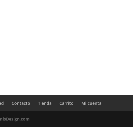
ad
Contacto
Tienda
Carrito
Mi cuenta
misDesign.com