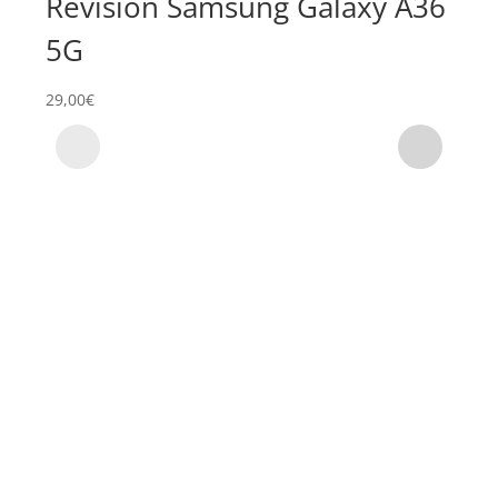
Revisión Samsung Galaxy A36
Su
5G
Sa
29,00
€
59,0