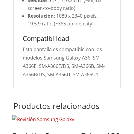
Medidas
: 6,7″, 110,2 cm
(~86,5%
screen-to-body ratio)
Resolución
: 1080 x 2340 pixels,
19.5:9 ratio (~385 ppi density)
Compatibilidad
Esta pantalla es compatible con los
modelos Samsung Galaxy A36: SM-
A366E, SM-A366E/DS, SM-A366B, SM-
A366B/DS, SM-A366U, SM-A366U1
Productos relacionados