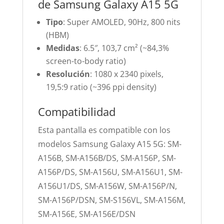
de Samsung Galaxy A15 5G
Tipo
: Super AMOLED, 90Hz, 800 nits
(HBM)
Medidas
: 6.5″, 103,7 cm² (~84,3%
screen-to-body ratio)
Resolución
: 1080 x 2340 pixels,
19,5:9 ratio (~396 ppi density)
Compatibilidad
Esta pantalla es compatible con los
modelos Samsung Galaxy A15 5G: SM-
A156B, SM-A156B/DS, SM-A156P, SM-
A156P/DS, SM-A156U, SM-A156U1, SM-
A156U1/DS, SM-A156W, SM-A156P/N,
SM-A156P/DSN, SM-S156VL, SM-A156M,
SM-A156E, SM-A156E/DSN