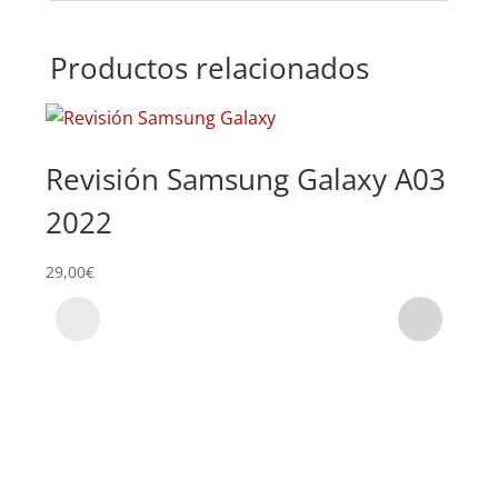
Productos relacionados
Revisión Samsung Galaxy A03
Su
2022
Sa
29,00
€
59,0