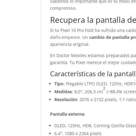
Sabemos lo importante que es tu móvil en 
compromiso.
Recupera la pantalla de
Si tu Pixel 10 Pro Fold ha sufrido una caí
daño empeore. Un
cambio de pantalla pr
apariencia original.
En Doctor Moviles estamos preparados par
garantía. Tu Pixel merece el mejor cuidad
Características de la pantal
Tipo
: Plegable LTPO OLED, 120Hz, HDR10
2
Medidas
: 8,0″, 206,3 cm
(~88,4% screen
Resolución
: 2076 x 2152 pixels, 1:1 rati
Pantalla externa
OLED, 120Hz, HDR, Corning Gorilla Glass
6.4″, 1080 x 2364 pixels