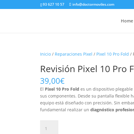
93 627 10 57
info@doctormoviles.com
Home
Inicio
/
Reparaciones Pixel
/
Pixel 10 Pro Fold
/ 
Revisión Pixel 10 Pro 
39,00
€
El
Pixel 10 Pro Fold
es un dispositivo plegable
sus componentes. Desde su pantalla flexible ha
equipo está diseñado con precisión. Sin embar
fundamental realizar un
diagnóstico profesion
Revisión
Pixel