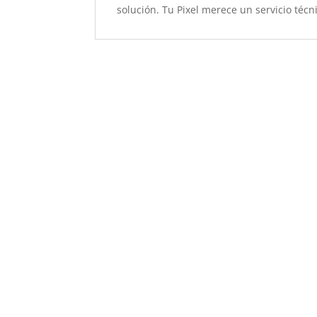
solución. Tu Pixel merece un servicio técn
Sustitución
Pantalla Pixel 10
Pro Fold