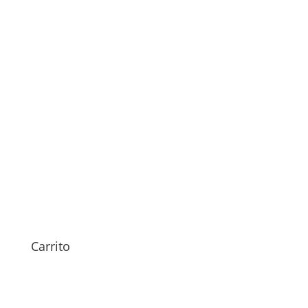
Sustitución Batería Oppo
Reno8 Pro
79,00
€
Carrito