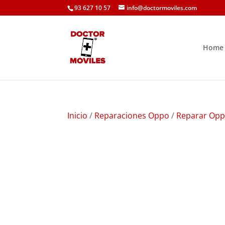
93 627 10 57
info@doctormoviles.com
Home
Inicio
/
Reparaciones Oppo
/
Reparar Opp