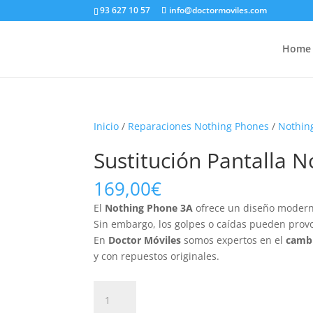
93 627 10 57
info@doctormoviles.com
Home
Inicio
/
Reparaciones Nothing Phones
/
Nothin
Sustitución Pantalla 
169,00
€
El
Nothing Phone 3A
ofrece un diseño moderno
Sin embargo, los golpes o caídas pueden provoc
En
Doctor Móviles
somos expertos en el
cambi
y con repuestos originales.
Sustitución
Pantalla