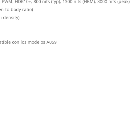
PWM, HDR10+, 800 nits (typ), 1300 nits (HBM), 3000 nits (peak)
n-to-body ratio)
i density)
atible con los modelos A059