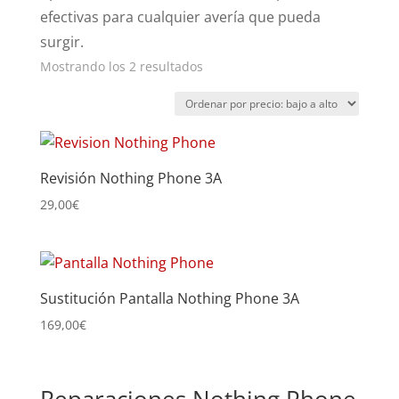
efectivas para cualquier avería que pueda
surgir.
Ordenado
Mostrando los 2 resultados
por
precio:
bajo
a
Revisión Nothing Phone 3A
alto
29,00
€
Sustitución Pantalla Nothing Phone 3A
169,00
€