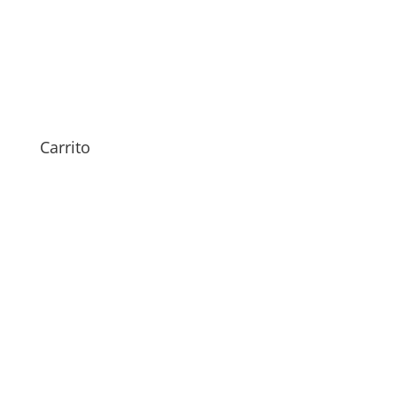
Sustitución Antena iPhone 16
Pro
Rango
59,00
€
-
64,00
€
de
precios:
Carrito
desde
59,00€
hasta
64,00€