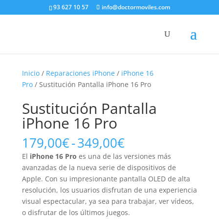
93 627 10 57
info@doctormoviles.com
Inicio
/
Reparaciones iPhone
/
iPhone 16
Pro
/ Sustitución Pantalla iPhone 16 Pro
Sustitución Pantalla
iPhone 16 Pro
Rango
179,00
€
-
349,00
€
de
El
iPhone 16 Pro
es una de las versiones más
precios:
avanzadas de la nueva serie de dispositivos de
desde
Apple. Con su impresionante pantalla OLED de alta
179,00€
resolución, los usuarios disfrutan de una experiencia
hasta
visual espectacular, ya sea para trabajar, ver vídeos,
349,00€
o disfrutar de los últimos juegos.