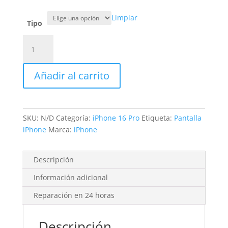
Limpiar
Tipo
Sustitución
Pantalla
iPhone
Añadir al carrito
16
Pro
cantidad
SKU:
N/D
Categoría:
iPhone 16 Pro
Etiqueta:
Pantalla
iPhone
Marca:
iPhone
Descripción
Información adicional
Reparación en 24 horas
Descripción