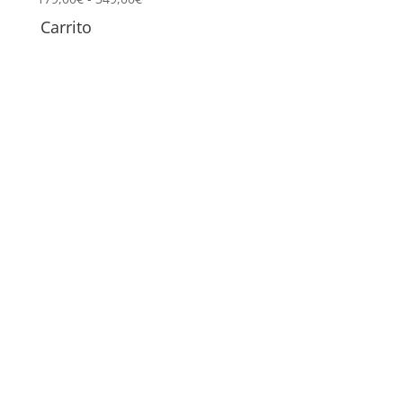
de
Carrito
precios:
desde
179,00€
hasta
349,00€