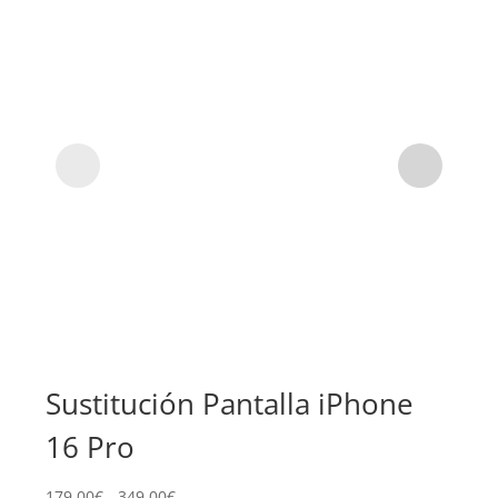
Sustitución Pantalla iPhone
Su
16 Pro
Pr
Rango
179,00
€
-
349,00
€
139,