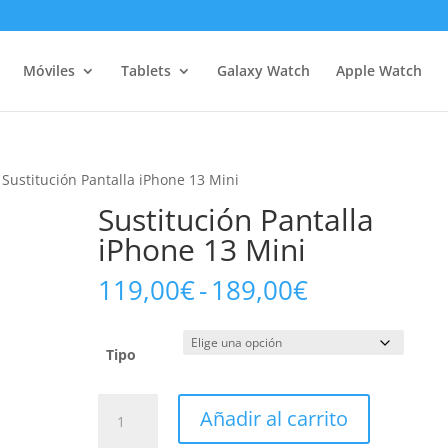
Móviles
Tablets
Galaxy Watch
Apple Watch
 Sustitución Pantalla iPhone 13 Mini
Sustitución Pantalla
iPhone 13 Mini
Rango
119,00
€
-
189,00
€
de
precios:
desde
Tipo
119,00€
hasta
Sustitución
Añadir al carrito
189,00€
Pantalla