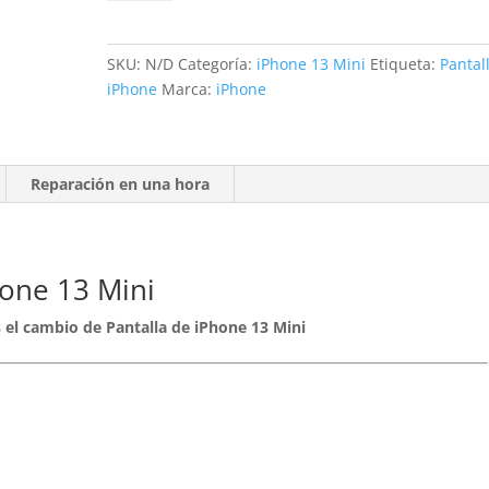
iPhone
13
Mini
SKU:
N/D
Categoría:
iPhone 13 Mini
Etiqueta:
Pantal
cantidad
iPhone
Marca:
iPhone
Reparación en una hora
hone 13 Mini
es el cambio de Pantalla de iPhone 13 Mini