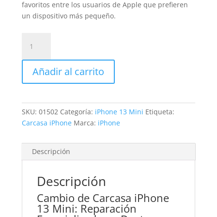
favoritos entre los usuarios de Apple que prefieren
un dispositivo más pequeño.
Sustitución
Carcasa
iPhone
Añadir al carrito
13
Mini
cantidad
SKU:
01502
Categoría:
iPhone 13 Mini
Etiqueta:
Carcasa iPhone
Marca:
iPhone
Descripción
Descripción
Cambio de Carcasa iPhone
13 Mini: Reparación