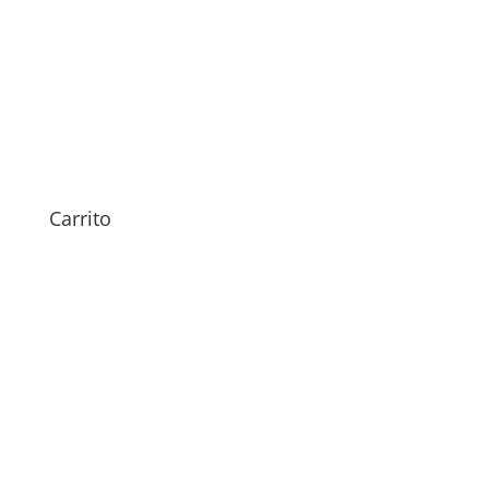
Sustitución Antena iPhone
13 Mini
59,00
€
Carrito