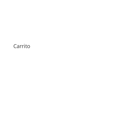
Sustitución Conector de
Carga iPad Mini 2
59,00
€
Carrito