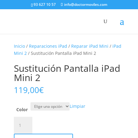
93 627 10 57
info@doctormoviles.com
Inicio
/
Reparaciones iPad
/
Reparar iPad Mini
/
iPad
Mini 2
/ Sustitución Pantalla iPad Mini 2
Sustitución Pantalla iPad
Mini 2
119,00
€
Limpiar
Color
Sustitución
Pantalla
iPad