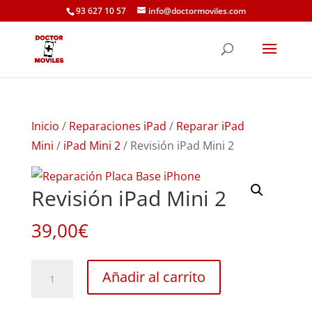
93 627 10 57
info@doctormoviles.com
Inicio
/
Reparaciones iPad
/
Reparar iPad
Mini
/
iPad Mini 2
/ Revisión iPad Mini 2
Revisión iPad Mini 2
39,00
€
Revisión
Añadir al carrito
iPad
Mini