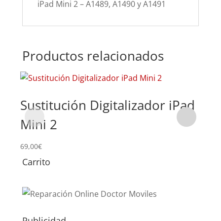
iPad Mini 2 – A1489, A1490 y A1491
Productos relacionados
Sustitución Digitalizador iPad
Su
Mini 2
2
69,00
€
119,
Carrito
Publicidad