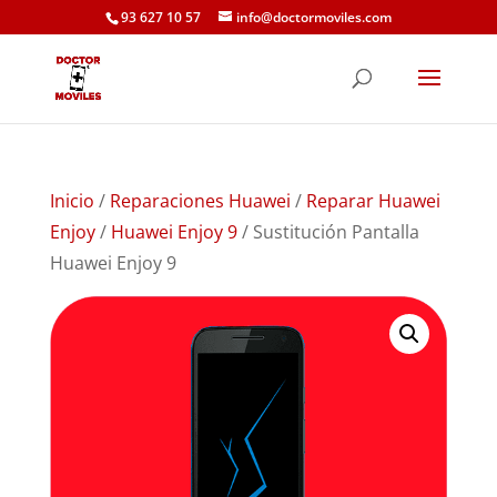
93 627 10 57
info@doctormoviles.com
Inicio
/
Reparaciones Huawei
/
Reparar Huawei
Enjoy
/
Huawei Enjoy 9
/ Sustitución Pantalla
Huawei Enjoy 9