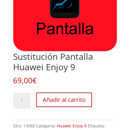
Sustitución Pantalla
Huawei Enjoy 9
69,00
€
Sustitución
Añadir al carrito
Pantalla
Huawei
Enjoy
SKU:
13080
Categoría:
Huawei Enjoy 9
Etiqueta:
9