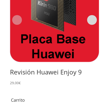
Revisión Huawei Enjoy 9
Re
Hu
29,00
€
49,0
Carrito