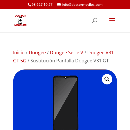
93 627 10 57
info@doctormoviles.com
Inicio
/
Doogee
/
Doogee Serie V
/
Doogee V31
GT 5G
/ Sustitución Pantalla Doogee V31 GT