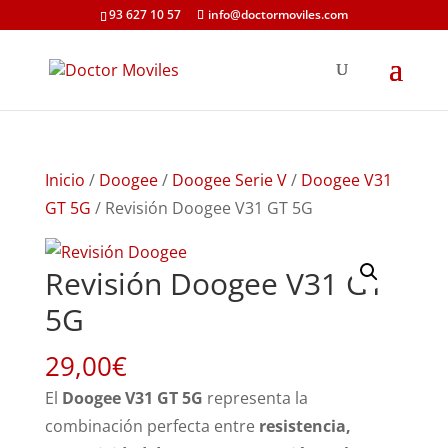
93 627 10 57
info@doctormoviles.com
Inicio
/
Doogee
/
Doogee Serie V
/
Doogee V31
GT 5G
/ Revisión Doogee V31 GT 5G
Revisión Doogee V31 GT
5G
29,00
€
El
Doogee V31 GT 5G
representa la
combinación perfecta entre
resistencia,