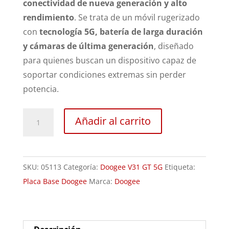
conectividad de nueva generación y alto
rendimiento
. Se trata de un móvil rugerizado
con
tecnología 5G, batería de larga duración
y cámaras de última generación
, diseñado
para quienes buscan un dispositivo capaz de
soportar condiciones extremas sin perder
potencia.
Revisión
Añadir al carrito
Doogee
V31
GT
SKU:
05113
Categoría:
Doogee V31 GT 5G
Etiqueta:
5G
Placa Base Doogee
Marca:
Doogee
cantidad