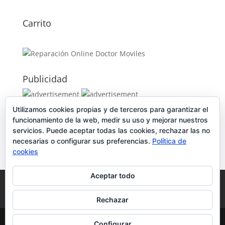
Carrito
Publicidad
Utilizamos cookies propias y de terceros para garantizar el
Publicidad
funcionamiento de la web, medir su uso y mejorar nuestros
servicios. Puede aceptar todas las cookies, rechazar las no
necesarias o configurar sus preferencias.
Política de
cookies
Aceptar todo
Política de Cookies
Condiciones y Privacidad
Contacto
Tienda
Carrito
Mi cuenta
Rechazar
© DoctorMoviles.com | Sitio Construido por
Configurar