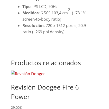
Tipo
: IPS LCD, 90Hz
2
Medidas
: 6.56″, 103,4 cm
(~73.1%
screen-to-body ratio)
Resolución
: 720 x 1612 pixels, 20:9
ratio (~269 ppi density)
Productos relacionados
Revisión Doogee Fire 6
Power
29,00
€