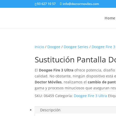
93 627 10 57
info@doctormoviles.com
Home
Inicio
/
Doogee
/
Doogee Series
/
Doogee Fire 3
Sustitución Pantalla D
El
Doogee Fire 3 Ultra
ofrece potencia, diseño
calidad. No obstante, ningún dispositivo está 
Doctor Móviles
, realizamos el
cambio de panta
gama y procesos minuciosos que aseguran resu
SKU:
06459
Categoría:
Doogee Fire 3 Ultra
Etiq
Descripción