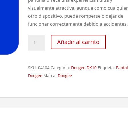
pantalla ofrece una experiencia fluida y
visualmente atractiva, aunque como cualquie
otro dispositivo, puede romperse o dejar de
funcionar correctamente debido a accidentes.
Sustitución
Añadir al carrito
Pantalla
Doogee
DK10
SKU:
04104
Categoría:
Doogee DK10
Etiqueta:
Pantal
cantidad
Doogee
Marca:
Doogee