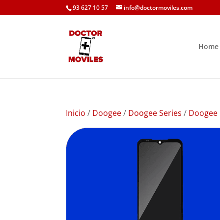
93 627 10 57
info@doctormoviles.com
Home
Inicio
/
Doogee
/
Doogee Series
/
Doogee